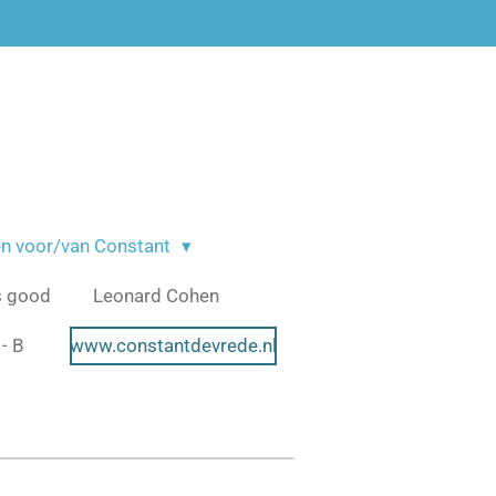
n voor/van Constant
s good
Leonard Cohen
- B
www.constantdevrede.nl