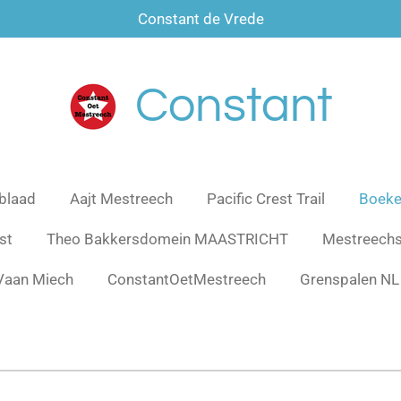
Constant de Vrede
Constant
blaad
Aajt Mestreech
Pacific Crest Trail
Boeke
st
Theo Bakkersdomein MAASTRICHT
Mestreech
Vaan Miech
ConstantOetMestreech
Grenspalen NL 