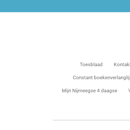
Ga
direct
naar
de
hoofdinhoud
Toesblaad
Kontak
Constant boekenverlanglij
Mijn Nijmeegse 4 daagse