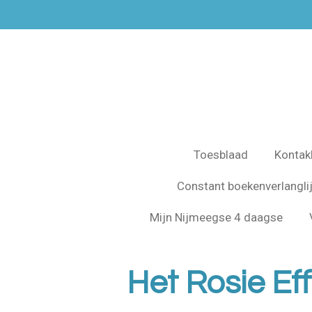
Ga
direct
naar
de
hoofdinhoud
Toesblaad
Kontak
Constant boekenverlangli
Mijn Nijmeegse 4 daagse
Het Rosie Ef