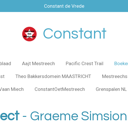
Constant de Vrede
Constant
blaad
Aajt Mestreech
Pacific Crest Trail
Boeke
jst
Theo Bakkersdomein MAASTRICHT
Mestreechs
Vaan Miech
ConstantOetMestreech
Grenspalen NL 
fect
- Graeme Simsion