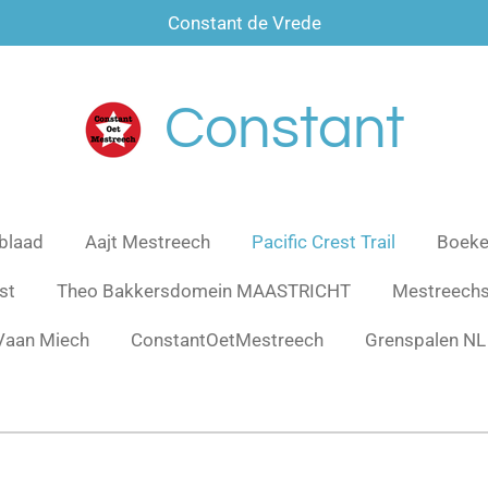
Constant de Vrede
Constant
blaad
Aajt Mestreech
Pacific Crest Trail
Boeke
st
Theo Bakkersdomein MAASTRICHT
Mestreech
Vaan Miech
ConstantOetMestreech
Grenspalen NL 