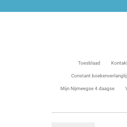
Ga
direct
naar
de
hoofdinhoud
Toesblaad
Kontak
Constant boekenverlanglij
Mijn Nijmeegse 4 daagse