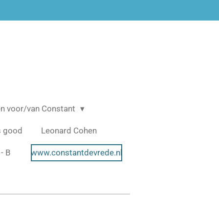
n voor/van Constant
s good
Leonard Cohen
- B
www.constantdevrede.nl