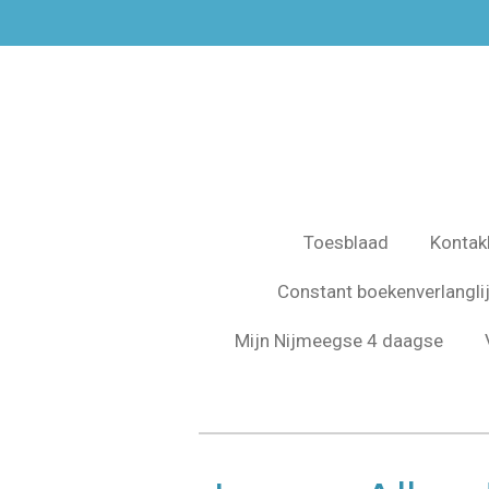
Ga
direct
naar
de
hoofdinhoud
Toesblaad
Kontak
Constant boekenverlangli
Mijn Nijmeegse 4 daagse