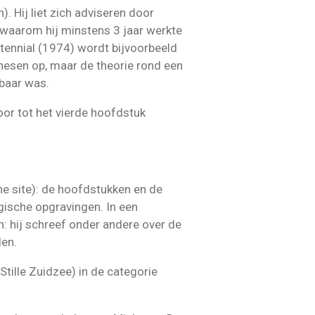
). Hij liet zich adviseren door
 waarom hij minstens 3 jaar werkte
ntennial (1974) wordt bijvoorbeeld
esen op, maar de theorie rond een
gbaar was.
or tot het vierde hoofdstuk
che site): de hoofdstukken en de
ogische opgravingen. In een
: hij schreef onder andere over de
den.
Stille Zuidzee) in de categorie