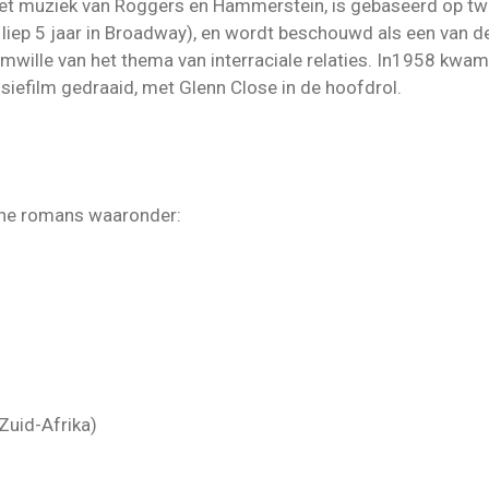
met muziek van Roggers en Hammerstein, is gebaseerd op twe
liep 5 jaar in Broadway), en wordt beschouwd als een van de
omwille van het thema van interraciale relaties. In1958 kwam
siefilm gedraaid, met Glenn Close in de hoofdrol.
che romans waaronder:
Zuid-Afrika)