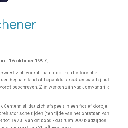
chener
tin - 16 oktober 1997,
erwierf zich vooral faam door zijn historische
 een bepaald land of bepaalde streek en waarbij het
 wordt beschreven. Zijn werken zijn vaak omvangrijk
k Centennial, dat zich afspeelt in een fictief dorpje
prehistorische tijden (ten tijde van het ontstaan van
 tot 1973. Van dit boek - dat ruim 900 bladzijden
serie gemaakt van 26 afleveringen.