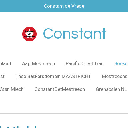
Constant de Vrede
Constant
blaad
Aajt Mestreech
Pacific Crest Trail
Boeke
jst
Theo Bakkersdomein MAASTRICHT
Mestreechs
Vaan Miech
ConstantOetMestreech
Grenspalen NL 