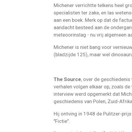
Michener verrichtte telkens heel gro
specialisten ter zake, en las wete
aan een boek. Merk op dat de factue
aandacht besteed aan de ondergang
meteoorinslag - nu vrij algemeen a
Michener is niet bang voor vernieu
(bladzijde 125), maar wel dinosauru
The Source
, over de geschiedenis 
verhalen volgen elkaar op, zoals de
interview werd opgemerkt dat Miche
geschiedenis van Polen, Zuid-Afrika
Hij ontving in 1948 de Pulitzer-prij
"Fictie".