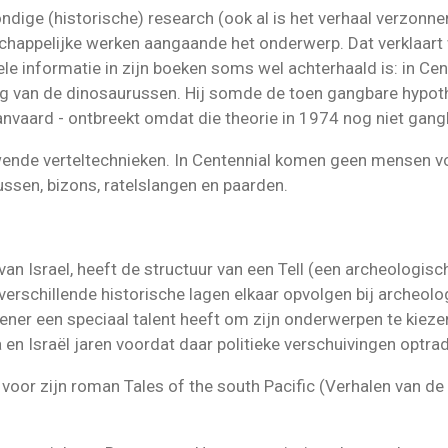
ndige (historische) research (ook al is het verhaal verzonnen
nschappelijke werken aangaande het onderwerp. Dat verklaart
le informatie in zijn boeken soms wel achterhaald is: in Ce
 van de dinosaurussen. Hij somde de toen gangbare hypoth
anvaard - ontbreekt omdat die theorie in 1974 nog niet gan
wende verteltechnieken. In Centennial komen geen mensen vo
ssen, bizons, ratelslangen en paarden.
van Israel, heeft de structuur van een Tell (een archeologis
 verschillende historische lagen elkaar opvolgen bij archeol
ner een speciaal talent heeft om zijn onderwerpen te kiezen
 en Israël jaren voordat daar politieke verschuivingen optra
s voor zijn roman Tales of the south Pacific (Verhalen van de 