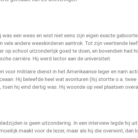
hij was een wees en wist niet eens zijn eigen exacte geboor
an vele andere weeskinderen aantrok. Tot zijn veertiende lee
r op school uitzonderlijk goed te doen, en bovendien had hij
sche carrière. Hij werd lector aan de universiteit.
 voor militaire dienst in het Amerikaanse leger en nam actie
aan. Hij beleefde heel wat avonturen (hij stortte o.a. twee k
, toen hij eind dertig was. Hij woonde op veel plaatsen overa
ladzijden is geen uitzondering. In een interview legde hij ui
oeilijk maakt voor de lezer, maar als hij die overwint, dan lo