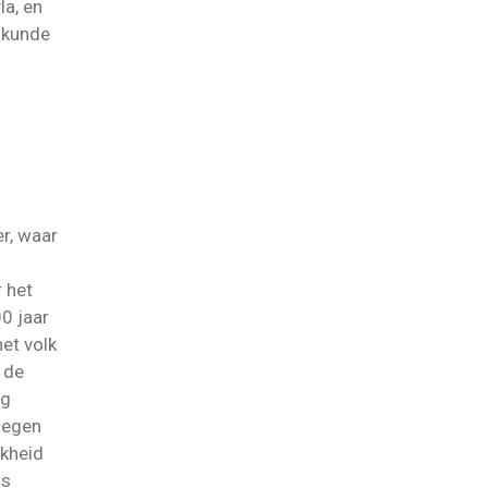
la, en
elkunde
r, waar
r het
00 jaar
et volk
 de
ng
elegen
jkheid
fs