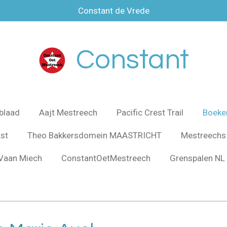
Constant de Vrede
Constant
blaad
Aajt Mestreech
Pacific Crest Trail
Boeke
jst
Theo Bakkersdomein MAASTRICHT
Mestreechs
Vaan Miech
ConstantOetMestreech
Grenspalen NL 