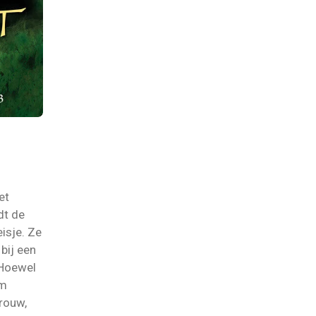
et
dt de
isje. Ze
 bij een
.Hoewel
am
rouw,