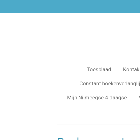
Ga
direct
naar
de
hoofdinhoud
Toesblaad
Kontak
Constant boekenverlangli
Mijn Nijmeegse 4 daagse