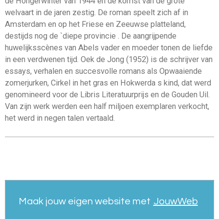
de Hongerwinter van 1944 en de komst van de grote
welvaart in de jaren zestig. De roman speelt zich af in
Amsterdam en op het Friese en Zeeuwse platteland,
destijds nog de `diepe provincie . De aangrijpende
huwelijksscènes van Abels vader en moeder tonen de liefde
in een verdwenen tijd. Oek de Jong (1952) is de schrijver van
essays, verhalen en succesvolle romans als Opwaaiende
zomerjurken, Cirkel in het gras en Hokwerda s kind, dat werd
genomineerd voor de Libris Literatuurprijs en de Gouden Uil.
Van zijn werk werden een half miljoen exemplaren verkocht,
het werd in negen talen vertaald.
Maak jouw eigen website met
JouwWeb